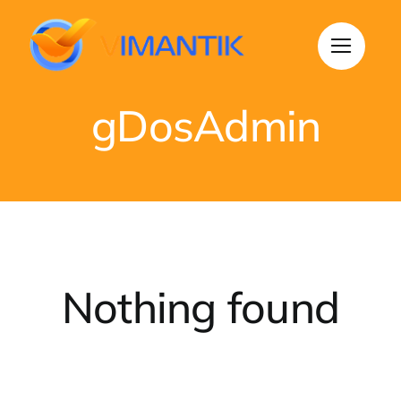
Saltar
al
contenido
gDosAdmin
Nothing found